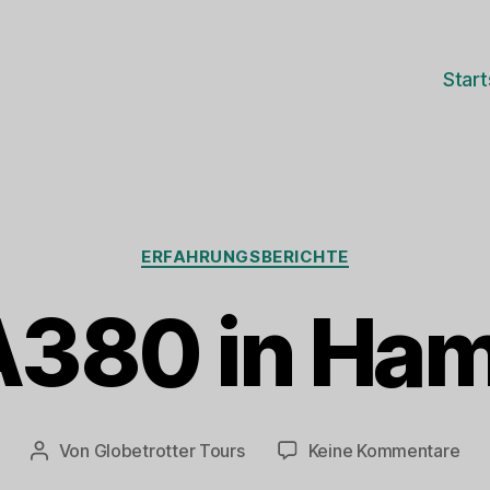
Start
Kategorien
ERFAHRUNGSBERICHTE
A380 in Ha
zu
Von
Globetrotter Tours
Keine Kommentare
Beitragsautor
Der