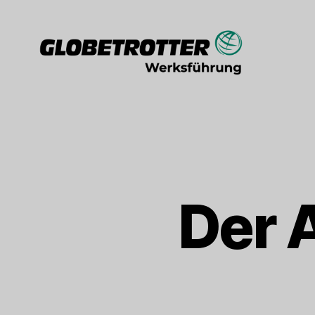
blog.werksfuehrung.de
Der 