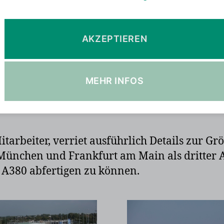
dung des A380 verpassen
auf’s Vorfeld – denn niemand von uns wollte
AKZEPTIEREN
ugzeug pünktlich kommen – bei früherer Lan
MEHR INFOS
errasse am Terminal 2 – das größte Flugzeug
tarbeiter, verriet ausführlich Details zur G
nchen und Frankfurt am Main als dritter Ai
A380 abfertigen zu können.